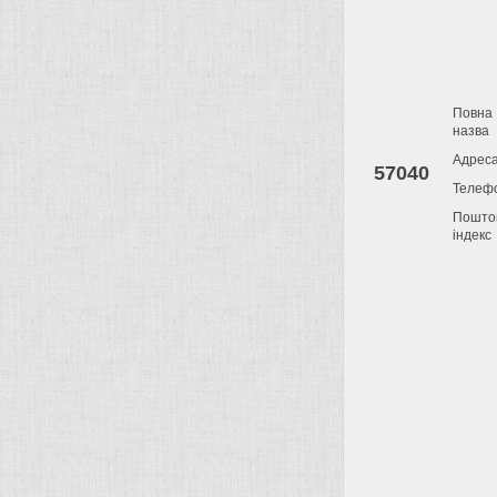
Повна
назва
Адрес
57040
Телеф
Пошто
індекс