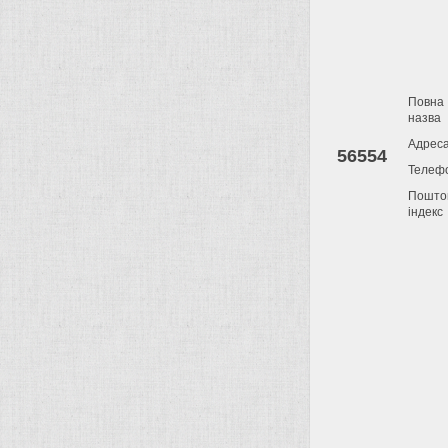
Повна
назва
Адрес
56554
Телеф
Пошто
індекс