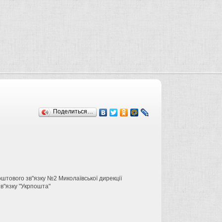
Поделиться…
штового зв"язку №2 Миколаївської дирекції
в"язку "Укрпошта"