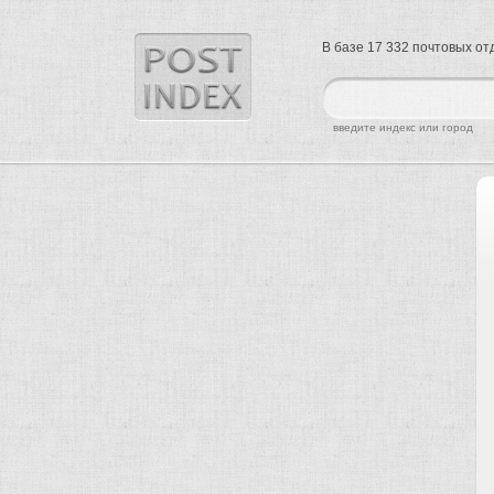
В базе 17 332 почтовых о
найти
введите индекс или город