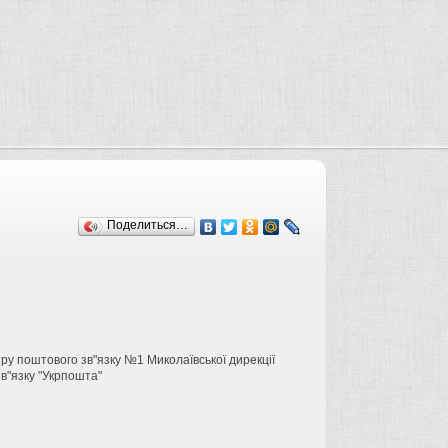
Поделиться…
ру поштового зв"язку №1 Миколаївської дирекції
в"язку "Укрпошта"