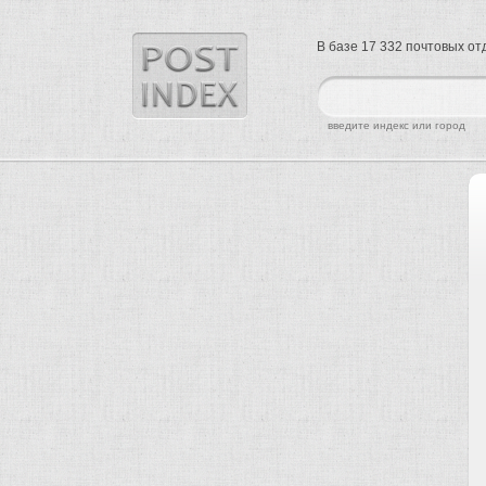
В базе 17 332 почтовых о
найти
введите индекс или город