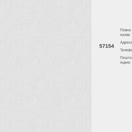
Повна
назва
Адрес
57154
Телеф
Пошто
індекс