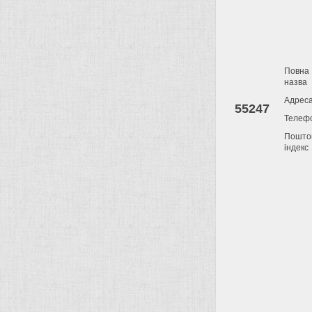
Повна
назва
Адрес
55247
Телеф
Пошто
індекс