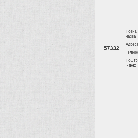
Повна
назва
Адрес
57332
Телеф
Пошто
індекс