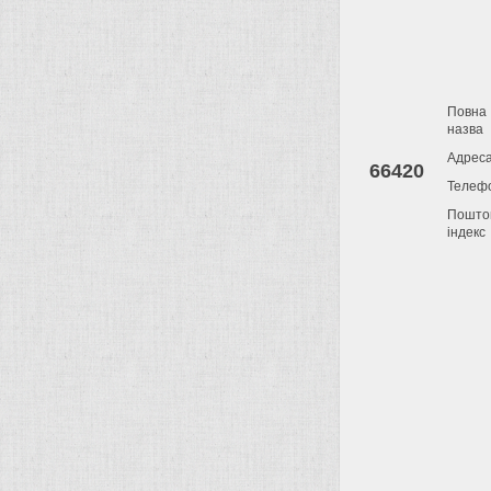
Повна
назва
Адрес
66420
Телеф
Пошто
індекс