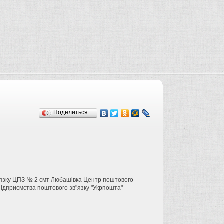
Поделиться…
в'язку ЦПЗ № 2 смт Любашівка Центр поштового
 підприємства поштового зв"язку "Укрпошта"