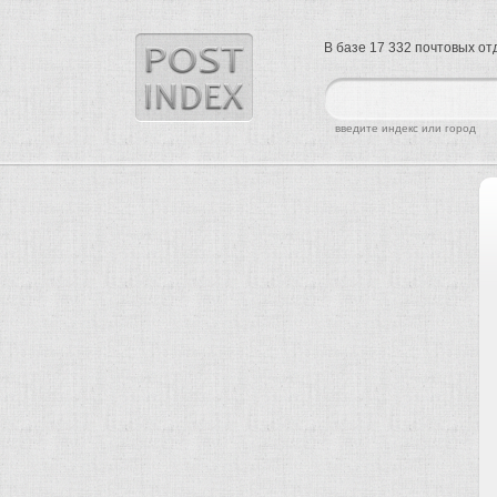
В базе 17 332 почтовых о
найти
введите индекс или город