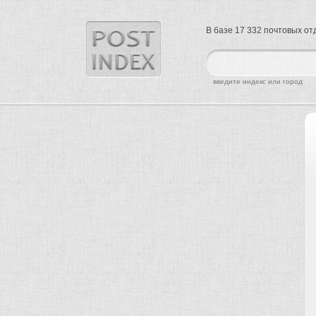
В базе 17 332 почтовых о
найти
введите индекс или город