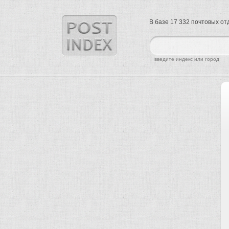
В базе 17 332 почтовых о
найти
введите индекс или город