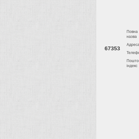
Повна
назва
Адрес
67353
Телеф
Пошто
індекс