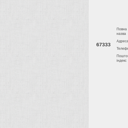
Повна
назва
Адрес
67333
Телеф
Пошто
індекс