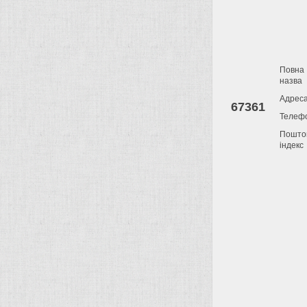
Повна
назва
Адрес
67361
Телеф
Пошто
індекс