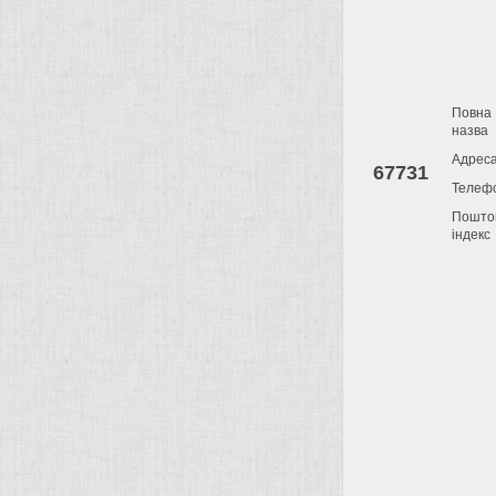
Повна
назва
Адрес
67731
Телеф
Пошто
індекс