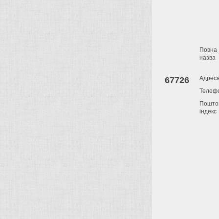
Повна
назва
Адрес
67726
Телеф
Пошто
індекс