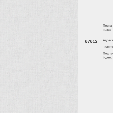
Повна
назва
Адрес
67613
Телеф
Пошто
індекс