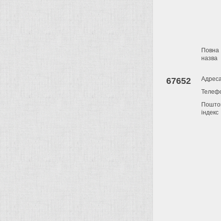
Повна
назва
Адрес
67652
Телеф
Пошто
індекс