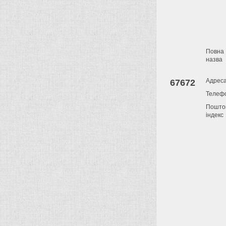
Повна
назва
Адрес
67672
Телеф
Пошто
індекс