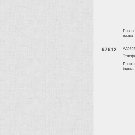
Повна
назва
Адрес
67612
Телеф
Пошто
індекс