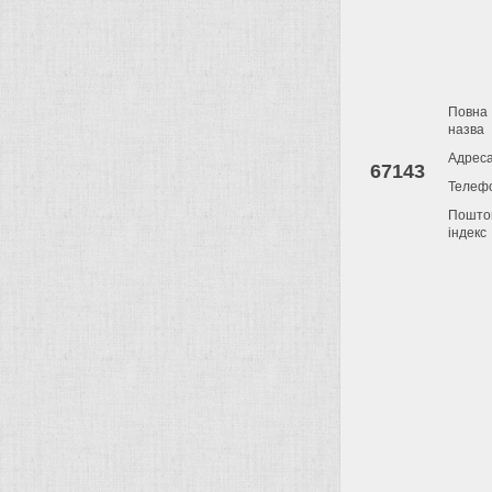
Повна
назва
Адрес
67143
Телеф
Пошто
індекс