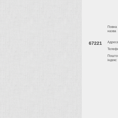
Повна
назва
Адрес
67221
Телеф
Пошто
індекс