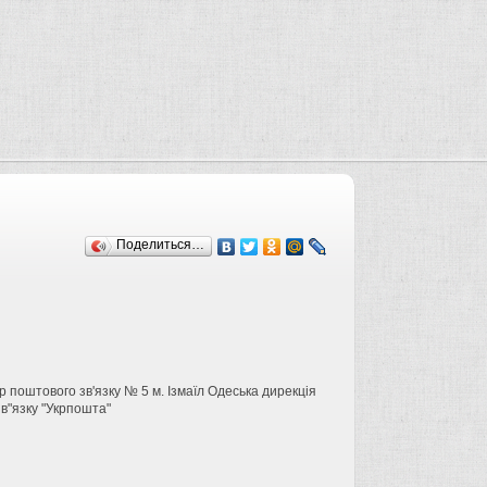
Поделиться…
тр поштового зв'язку № 5 м. Ізмаїл Одеська дирекція
в"язку "Укрпошта"