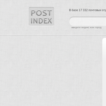
В базе 17 332 почтовых о
найти
введите индекс или город