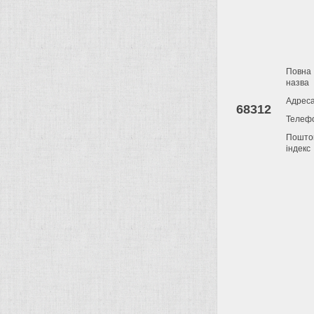
Повна
назва
Адрес
68312
Телеф
Пошто
індекс