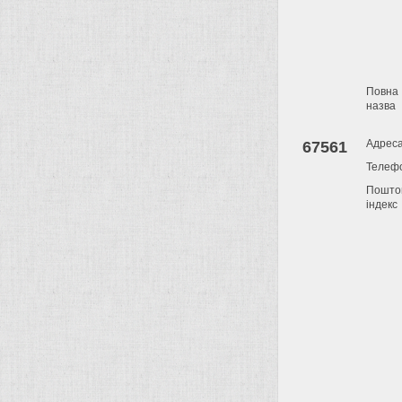
Повна
назва
Адрес
67561
Телеф
Пошто
індекс