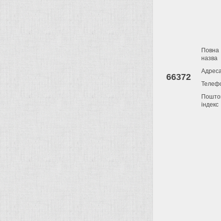
Повна
назва
Адрес
66372
Телеф
Пошто
індекс