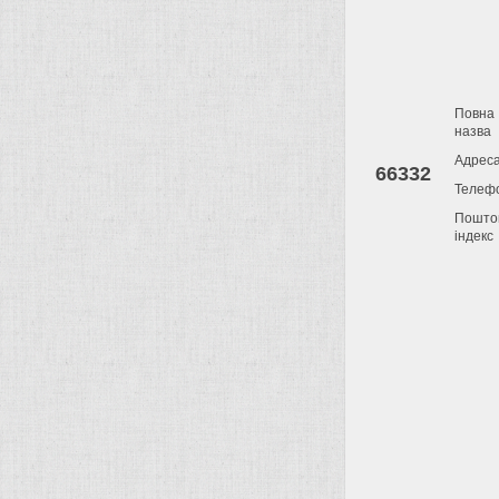
Повна
назва
Адрес
66332
Телеф
Пошто
індекс