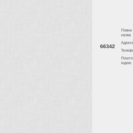
Повна
назва
Адрес
66342
Телеф
Пошто
індекс