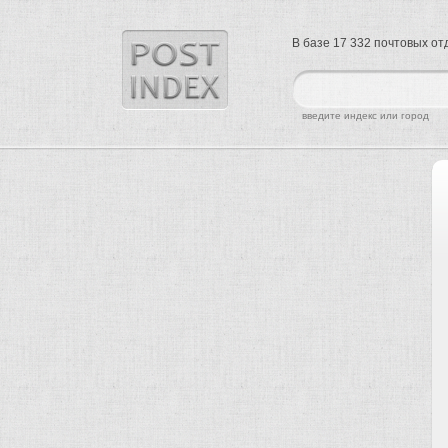
В базе 17 332 почтовых о
найти
введите индекс или город