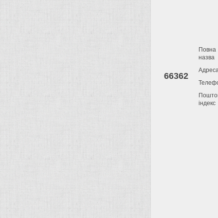
Повна
назва
Адрес
66362
Телеф
Пошто
індекс