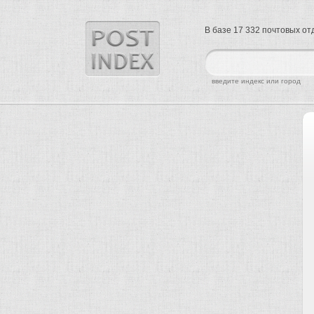
В базе 17 332 почтовых о
найти
введите индекс или город