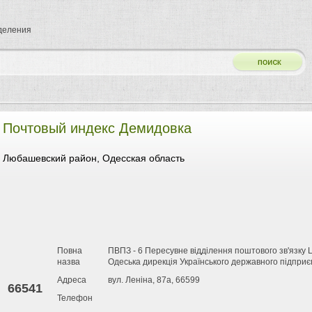
тделения
Почтовый индекс Демидовка
Любашевский район, Одесская область
Повна
ПВПЗ - 6 Пересувне відділення поштового зв'язку 
назва
Одеська дирекція Українського державного підприє
Адреса
вул. Леніна, 87а, 66599
66541
Телефон