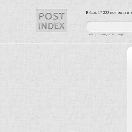
В базе 17 332 почтовых о
найти
введите индекс или город