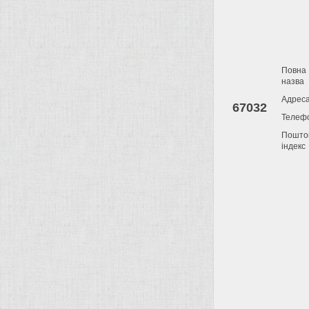
Повна
назва
Адрес
67032
Телеф
Пошто
індекс