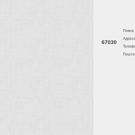
Повна 
Адрес
67030
Телеф
Поштов