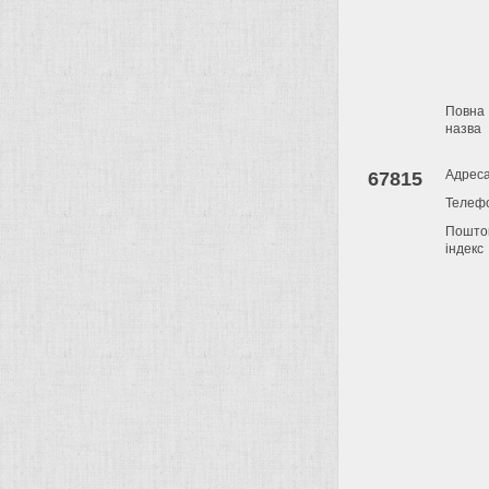
Повна
назва
Адрес
67815
Телеф
Пошто
індекс