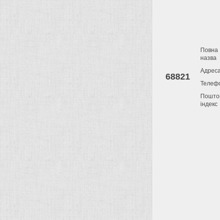
Повна
назва
Адрес
68821
Телеф
Пошто
індекс