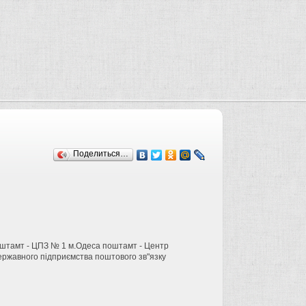
Поделиться…
Поштамт - ЦПЗ № 1 м.Одеса поштамт - Центр
державного підприємства поштового зв"язку