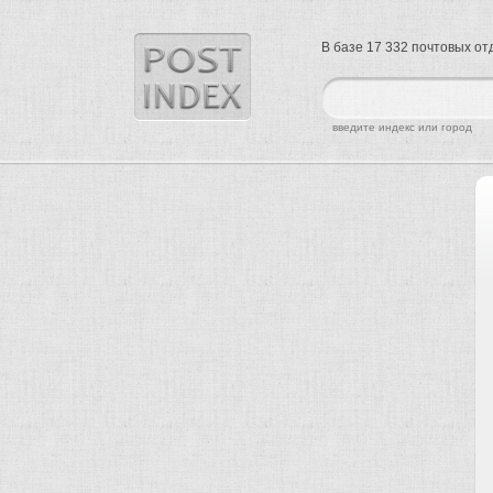
В базе 17 332 почтовых о
найти
введите индекс или город