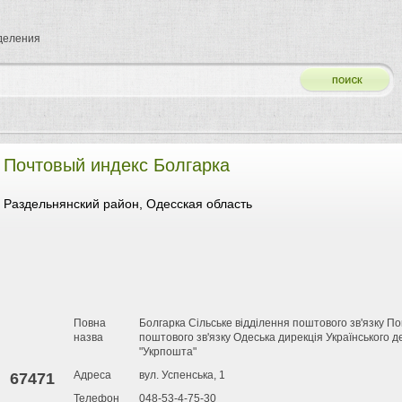
тделения
Почтовый индекс Болгарка
Раздельнянский район, Одесская область
Повна
Болгарка Сільське відділення поштового зв'язку 
назва
поштового зв'язку Одеська дирекція Українського 
"Укрпошта"
Адреса
вул. Успенська, 1
67471
Телефон
048-53-4-75-30