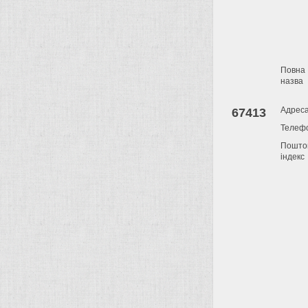
Повна
назва
Адрес
67413
Телеф
Пошто
індекс