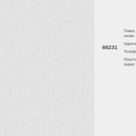
Повна
назва
Адрес
66231
Телеф
Пошто
індекс