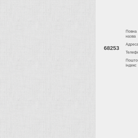
Повна
назва
Адрес
68253
Телеф
Пошто
індекс