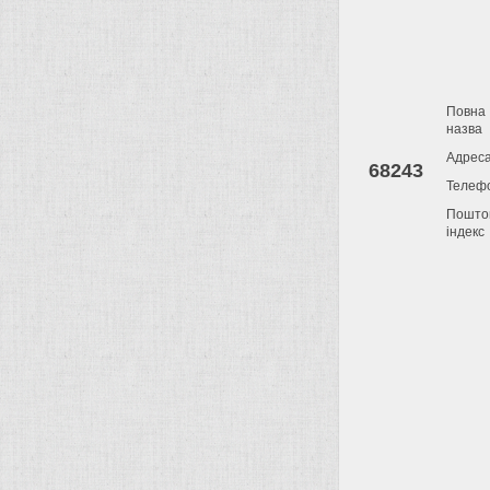
Повна
назва
Адрес
68243
Телеф
Пошто
індекс