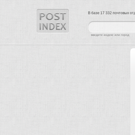
В базе 17 332 почтовых о
найти
введите индекс или город