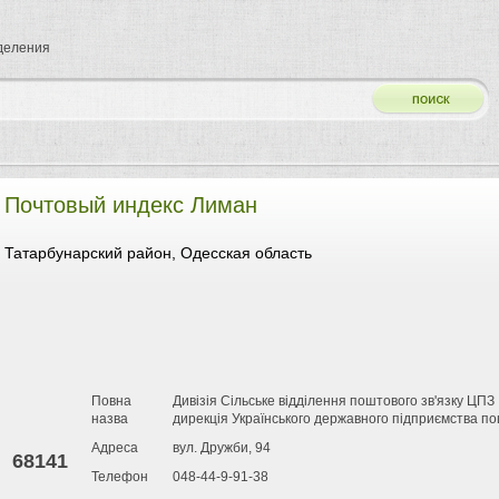
тделения
Почтовый индекс Лиман
Татарбунарский район, Одесская область
Повна
Дивізія Сільське відділення поштового зв'язку ЦП
назва
дирекція Українського державного підприємства по
Адреса
вул. Дружби, 94
68141
Телефон
048-44-9-91-38