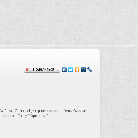
Поделиться…
З № 3 смт Сарата Центр поштового зв'язку Одеська
штового зв"язку "Укрпошта"