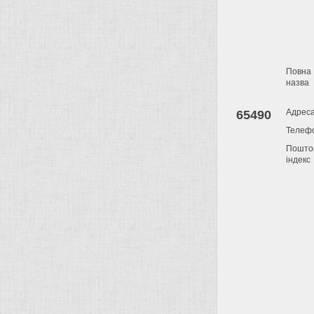
Повна
назва
Адрес
65490
Телеф
Пошто
індекс