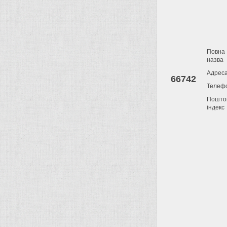
Повна
назва
Адрес
66742
Телеф
Пошто
індекс