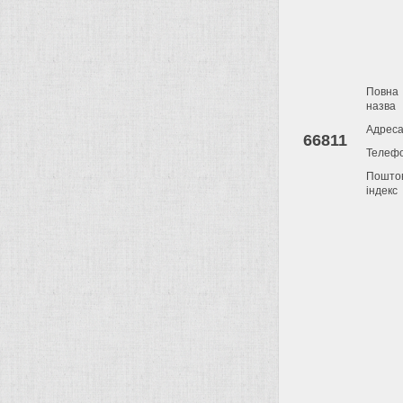
Повна
назва
Адрес
66811
Телеф
Пошто
індекс