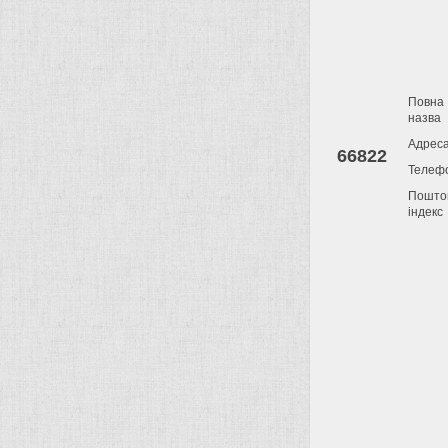
Повна
назва
Адрес
66822
Телеф
Пошто
індекс