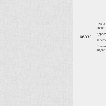
Повна
назва
Адрес
66832
Телеф
Пошто
індекс