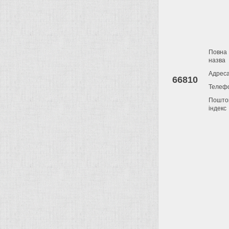
Повна
назва
Адрес
66810
Телеф
Пошто
індекс