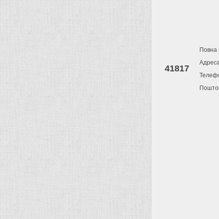
Повна 
Адрес
41817
Телеф
Поштов