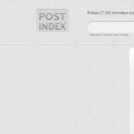
В базе 17 332 почтовых о
найти
введите индекс или город