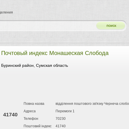
тделения
Почтовый индекс Монашеская Слобода
Буринский район, Сумская область
Повна назва
відділення поштового зв'язку Чернеча слоб
Адреса
Перемоги 1
41740
Телефон
70230
Поштовий індекс
41740